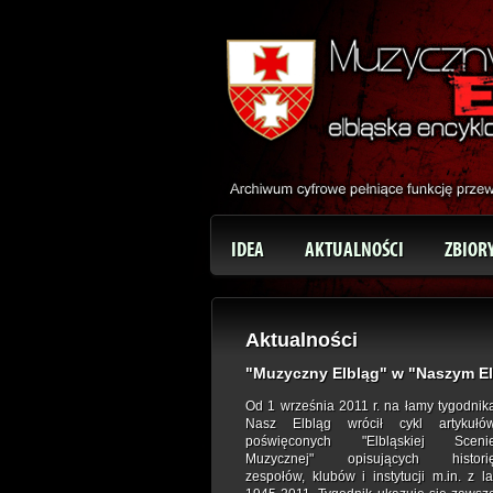
IDEA
AKTUALNOŚCI
ZBIOR
Aktualności
"Muzyczny Elbląg" w "Naszym E
Od 1 września 2011 r. na łamy tygodnik
Nasz Elbląg wrócił cykl artykułó
poświęconych "Elbląskiej Sceni
Muzycznej" opisujących histori
zespołów, klubów i instytucji m.in. z la