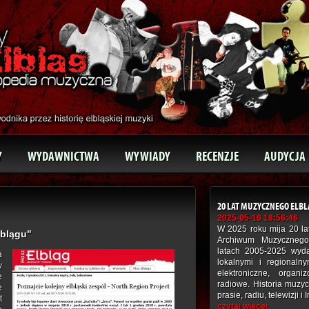
Y
WYDAWNICTWA
WYWIADY
RECENZJE
AUDYCJA
20 LAT MUZYCZNEGO ELB
2025-05-16 18:56:46
W 2025 roku mija 20 lat
lblągu"
Archiwum Muzycznego
latach 2005-2025 wyd
a
lokalnymi i regionaln
w
elektroniczne, organ
e
radiowe. Historia muzy
ę
prasie, radiu, telewizji i 
t
czytaj więcej