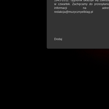
1945-2011. Tygodnik ukazuje się zawsz
w czwartek. Zachęcamy do przesyłani
informacji na adre
redakcja@muzycznyelblag.pl
Dodaj