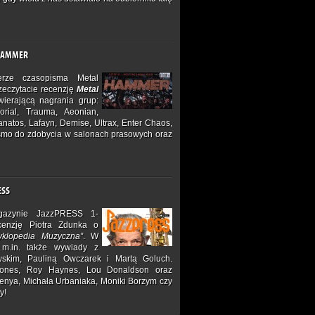
 HAMMER
ze czasopisma Metal
zeczytacie recenzję
Metal
ierającą nagrania grup:
orial, Trauma, Aeonian,
natos, Lafayn, Demise, Ultrax, Enter Chaos,
Pismo do zdobycia w salonach prasowych oraz
ESS
azynie JazzPRESS 1-
ecenzję Piotra Zdunka o
yklopedia Muzyczna”
. W
 m.in. także wywiady z
kim, Pauliną Owczarek i Martą Goluch.
Jones, Roy Haynes, Lou Donaldson oraz
henya, Michała Urbaniaka, Moniki Borzym czy
y!