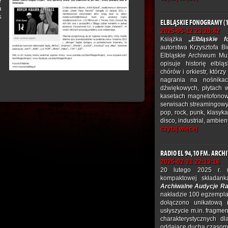
e
a
s
ELBLĄSKIE FONOGRAMY (1
2025-05-12 23:20:42
Książka
„
Elbląskie 
autorstwa Krzysztofa B
Elbląskie Archiwum Mu
opisuje historię elblą
chórów i orkiestr, którz
nagrania na nośnikac
dźwiękowych, płytach 
kasetach magnetofonow
serwisach streamingowyc
pop, rock, punk, klasyk
disco, industrial, ambien
czytaj więcej
RADIO EL 94,10 FM. ARC
2025-02-21 22:13:16
20 lutego 2025 r. u
kompaktowej składan
Archiwalne Audycje Ra
nakładzie 100 egzemplar
dołączono unikatową 
usłyszycie m.in. fragmen
charakterystycznych d
oddające ducha czasom g