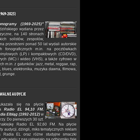
969-2025)
fonogramy (1969-2025)”
idzińskiego wydana przez
zyczne, na 140 stronach
skich solistów, zespołów,
y na przestrzeni ponad 50 lat wydali autorskie
h fonograficznych m.in. na pocztówkach
winylowych (LP) i kompaktowych (CD/DVD),
ych (MC) i wideo (VHS), a także cyfrowo w
h m.in. z gatunków: jazz, metal, reggae, rap,
a, blues, elektronika, muzyka dawna, filmowa,
t, grunge.
HIWALNE AUDYCJE
kazała się na płycie
ka
Radio EL 94,10 FM.
dia Elbląg (1992-2012)
w
zy. Do pierwszych 30 szt.
naklejkę Radio EL 92,60 FM. Na płycie
ty audycji, dżingli, miks tematycznych reklam
la Radia EL oraz różne studyjne smaczki
dy wielu z nas ustawiało na odbiorniku falę