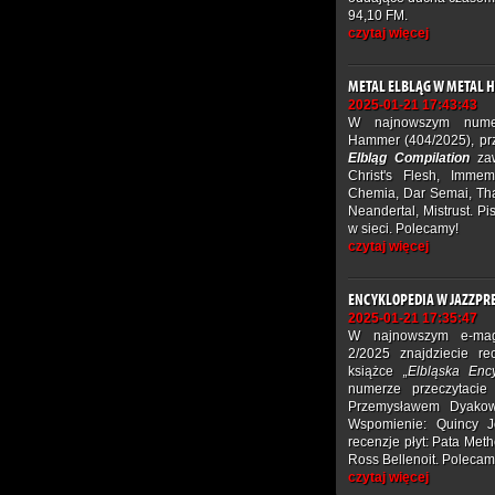
94,10 FM.
czytaj więcej
METAL ELBLĄG W METAL
2025-01-21 17:43:43
W najnowszym numer
Hammer (404/2025), pr
Elbląg Compilation
zaw
Christ's Flesh, Immem
Chemia, Dar Semai, Tha
Neandertal, Mistrust. 
w sieci. Polecamy!
czytaj więcej
ENCYKLOPEDIA W JAZZPR
2025-01-21 17:35:47
W najnowszym e-mag
2/2025 znajdziecie r
książce
„Elbląska Enc
numerze przeczytacie
Przemysławem Dyakows
Wspomienie: Quincy 
recenzje płyt: Pata Met
Ross Bellenoit. Polecam
czytaj więcej