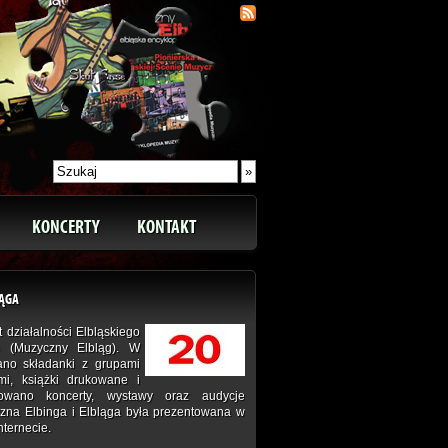
KONCERTY
KONTAKT
LĄGA
 działalności Elbląskiego
 (Muzyczny Elbląg). W
ano składanki z grupami
ymi, książki drukowane i
izowano koncerty, wystawy oraz audycje
czna Elbinga i Elbląga była prezentowana w
Internecie.