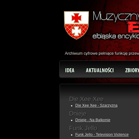
IDEA
AKTUALNOŚCI
ZBIOR
Die Xee Xee
Die Xee Xee - Szarzyzna
Dnieje
Dnieje - Na Balkonie
Funk Jello
Funk Jello - Television Violence