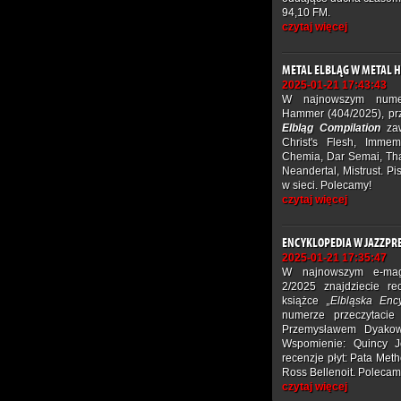
94,10 FM.
czytaj więcej
METAL ELBLĄG W METAL
2025-01-21 17:43:43
W najnowszym numer
Hammer (404/2025), pr
Elbląg Compilation
zaw
Christ's Flesh, Immem
Chemia, Dar Semai, Tha
Neandertal, Mistrust. 
w sieci. Polecamy!
czytaj więcej
ENCYKLOPEDIA W JAZZPR
2025-01-21 17:35:47
W najnowszym e-mag
2/2025 znajdziecie r
książce
„Elbląska Enc
numerze przeczytacie
Przemysławem Dyakows
Wspomienie: Quincy 
recenzje płyt: Pata Met
Ross Bellenoit. Polecam
czytaj więcej