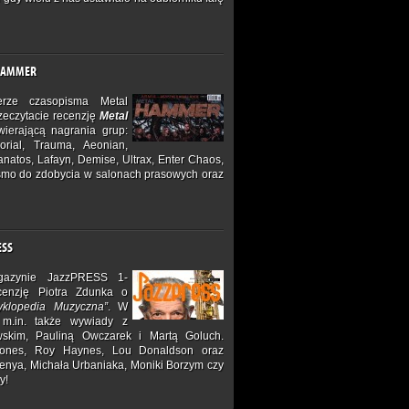
 HAMMER
ze czasopisma Metal
zeczytacie recenzję
Metal
ierającą nagrania grup:
orial, Trauma, Aeonian,
natos, Lafayn, Demise, Ultrax, Enter Chaos,
Pismo do zdobycia w salonach prasowych oraz
ESS
azynie JazzPRESS 1-
ecenzję Piotra Zdunka o
yklopedia Muzyczna”
. W
 m.in. także wywiady z
kim, Pauliną Owczarek i Martą Goluch.
Jones, Roy Haynes, Lou Donaldson oraz
henya, Michała Urbaniaka, Moniki Borzym czy
y!