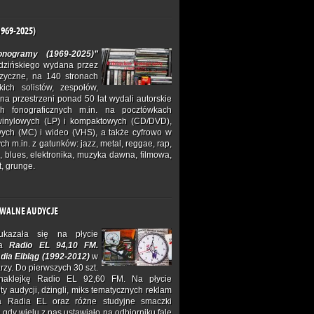
969-2025)
fonogramy (1969-2025)”
idzińskiego wydana przez
zyczne, na 140 stronach
skich solistów, zespołów,
y na przestrzeni ponad 50 lat wydali autorskie
h fonograficznych m.in. na pocztówkach
winylowych (LP) i kompaktowych (CD/DVD),
ych (MC) i wideo (VHS), a także cyfrowo w
h m.in. z gatunków: jazz, metal, reggae, rap,
a, blues, elektronika, muzyka dawna, filmowa,
t, grunge.
HIWALNE AUDYCJE
kazała się na płycie
ka
Radio EL 94,10 FM.
dia Elbląg (1992-2012)
w
zy. Do pierwszych 30 szt.
naklejkę Radio EL 92,60 FM. Na płycie
ty audycji, dżingli, miks tematycznych reklam
la Radia EL oraz różne studyjne smaczki
dy wielu z nas ustawiało na odbiorniku falę