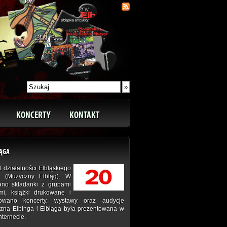
KONCERTY
KONTAKT
LĄGA
 działalności Elbląskiego
 (Muzyczny Elbląg). W
ano składanki z grupami
ymi, książki drukowane i
izowano koncerty, wystawy oraz audycje
czna Elbinga i Elbląga była prezentowana w
Internecie.