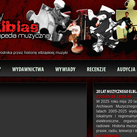
Y
WYDAWNICTWA
WYWIADY
RECENZJE
AUDYCJA
20 LAT MUZYCZNEGO ELB
2025-05-16 18:56:46
W 2025 roku mija 20 lat
Archiwum Muzycznego
latach 2005-2025 wyd
lokalnymi i regionaln
elektroniczne, organ
radiowe. Historia muzy
prasie, radiu, telewizji i 
czytaj więcej