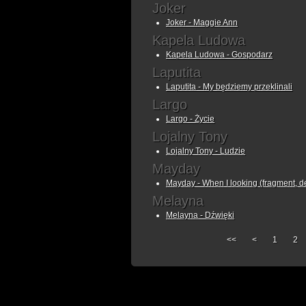
Joker
Joker - Maggie Ann
Kapela Ludowa
Kapela Ludowa - Gospodarz
Laputita
Laputita - My będziemy przeklinali
Largo
Largo - Życie
Lojalny Tony
Lojalny Tony - Ludzie
Mayday
Mayday - When I looking (fragment, 
Melayna
Melayna - Dźwięki
<<
<
1
2