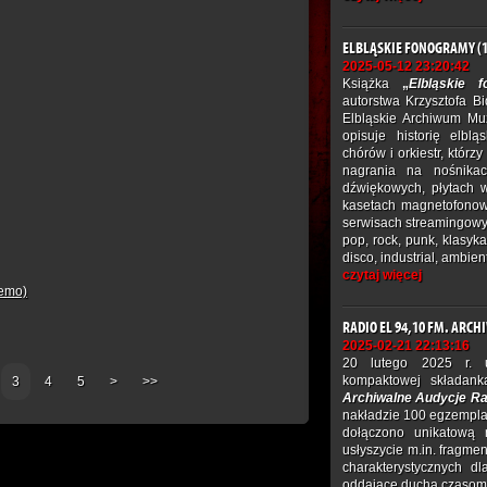
ELBLĄSKIE FONOGRAMY (1
2025-05-12 23:20:42
Książka
„
Elbląskie 
autorstwa Krzysztofa B
Elbląskie Archiwum Mu
opisuje historię elblą
chórów i orkiestr, którz
nagrania na nośnikac
dźwiękowych, płytach 
kasetach magnetofonow
serwisach streamingowyc
pop, rock, punk, klasyk
disco, industrial, ambien
czytaj więcej
demo)
RADIO EL 94,10 FM. ARC
2025-02-21 22:13:16
20 lutego 2025 r. u
kompaktowej składan
3
4
5
>
>>
Archiwalne Audycje Ra
nakładzie 100 egzemplar
dołączono unikatową 
usłyszycie m.in. fragmen
charakterystycznych d
oddające ducha czasom g