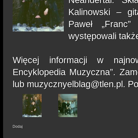
Kalinowski – gi
Paweł „Franc”
występowali takż
Więcej informacji w najno
Encyklopedia Muzyczna”. Zamó
lub muzycznyelblag@tlen.pl. P
Dodaj