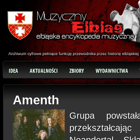
IDEA
AKTUALNOŚCI
ZBIORY
WYDAWNICTWA
Amenth
Grupa powsta
przekształcają
Neandertal. Sk