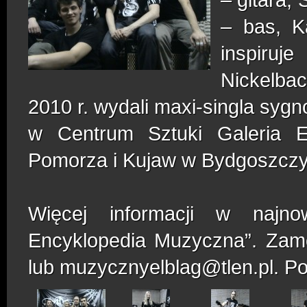
– bas, K
inspiruj
Nickelbac
2010 r. wydali maxi-singla sy
w Centrum Sztuki Galeria 
Pomorza i Kujaw w Bydgoszczy
Więcej informacji w najno
Encyklopedia Muzyczna”. Zamó
lub muzycznyelblag@tlen.pl. P