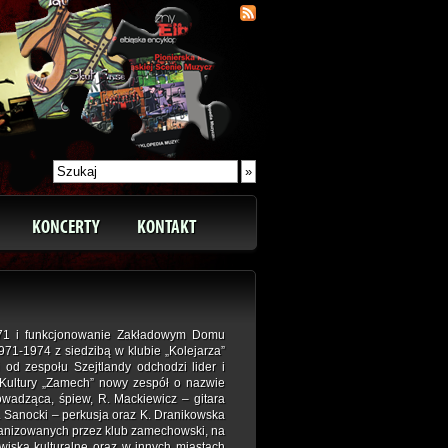
KONCERTY
KONTAKT
1971 i funkcjonowanie Zakładowym Domu
1971-1974 z siedzibą w klubie „Kolejarza”
od zespołu Szejtlandy odchodzi lider i
Kultury „Zamech” nowy zespół o nazwie
rowadząca, śpiew, R. Mackiewicz – gitara
 A. Sanocki – perkusja oraz K. Dranikowska
ganizowanych przez klub zamechowski, na
iska kulturalne oraz w innych miastach