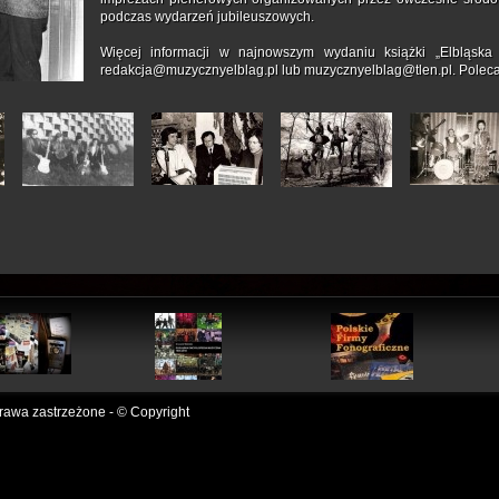
podczas wydarzeń jubileuszowych.
Więcej informacji w najnowszym wydaniu książki „Elbląska
redakcja@muzycznyelblag.pl lub muzycznyelblag@tlen.pl. Polec
awa zastrzeżone - © Copyright