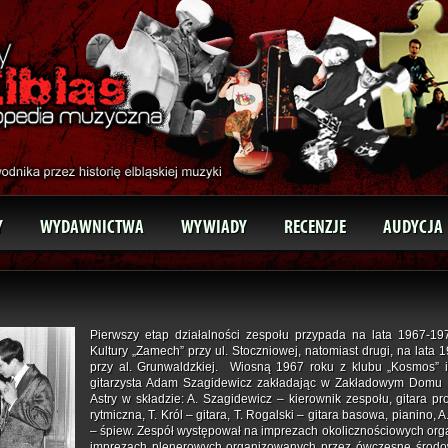
Y
WYDAWNICTWA
WYWIADY
RECENZJE
AUDYCJA
Pierwszy etap działalności zespołu przypada na lata 1967-
Kultury „Zamech” przy ul. Stoczniowej, natomiast drugi, na lata 
przy al. Grunwaldzkiej. Wiosną 1967 roku z klubu „Kosmos” i 
gitarzysta Adam Szagidewicz zakładając w Zakładowym Domu 
Astry w składzie: A. Szagidewicz – kierownik zespołu, gitara p
rytmiczna, T. Król – gitara, T. Rogalski – gitara basowa, pianino,
– śpiew. Zespół występował na imprezach okolicznościowych or
imprezach plenerowych organizowanych przez ówczesne środow