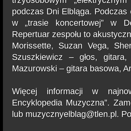
podczas Dni Elbląga. Podczas c
w „trasie koncertowej” w D
Repertuar zespołu to akustyczn
Morissette, Suzan Vega, She
Szuszkiewicz – głos, gitara,
Mazurowski – gitara basowa, Art
Więcej informacji w najno
Encyklopedia Muzyczna”. Zamó
lub muzycznyelblag@tlen.pl. P