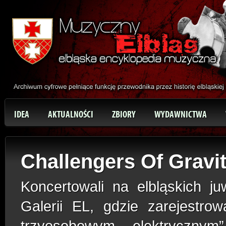
IDEA
AKTUALNOŚCI
ZBIORY
WYDAWNICTWA
Challengers Of Gravi
Koncertowali na elbląskich ju
Galerii EL, gdzie zarejestro
trzyosobowym „elektrycznym”