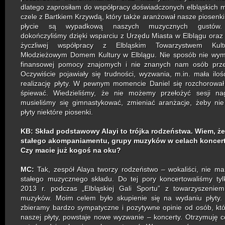
dlatego zaprosiłam do współpracy doświadczonych elbląskich
czele z Bartkiem Krzywdą, który także aranżował nasze piosenki
płycie są wypadkową naszych muzycznych gustów.
dokończyliśmy dzięki wsparciu z Urzędu Miasta w Elblągu oraz
życzliwej współpracy z Elbląskim Towarzystwem Kult
Młodzieżowym Domem Kultury w Elblągu. Nie sposób nie wymi
finansowej pomocy znajomych i nie znanych nam osób przez
Oczywiście pojawiały się trudności, wyzwania, m.in. mała ilo
realizację płyty. W pewnym momencie Daniel się rozchorował
śpiewać. Wiedzieliśmy, że nie możemy przełożyć sesji nag
musieliśmy się gimnastykować, zmieniać aranżacje, żeby ni
płyty niektóre piosenki.
KB: Skład podstawowy Alayi to trójka rodzeństwa. Wiem, że
stałego akompaniamentu, grupy muzyków w celach koncer
Czy macie już kogoś na oku?
MC:
Tak, zespół Alaya tworzy rodzeństwo – wokaliści, nie m
stałego muzycznego składu. Do tej pory k
oncertowaliśmy ty
2013 r. podczas „Elbląskiej Gali Sportu” z towarzyszeniem
muzyków. Moim celem było skupienie się na wydaniu płyty. 
zbieramy bardzo sympatyczne i pozytywne opinie od osób, któ
naszej płyty, powstaje nowe wyzwanie – koncerty. Otrzymuję c