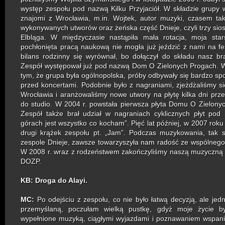
występ zespołu pod nazwą Kilku Przyjaciół. W składzie grupy 
znajomi z Wrocławia, m.in. Wojtek, autor muzyki, czasem ta
wykonywanych utworów oraz żeńska część Dnieje, czyli trzy sios
Elbląga. W międzyczasie nastąpiła mała rotacja, moja star
pochłonięta pracą naukową nie mogła już jeździć z nami na fes
bilans rodzinny się wyrównał, bo dołączył do składu nasz bra
Zespół występował już pod nazwą Dom O Zielonych Progach. 
tym, że grupa była ogólnopolska, próby odbywały się bardzo spo
przed koncertami. Podobnie było z nagraniami, zjeżdżaliśmy si
Wrocławia i aranżowaliśmy nowe utwory na płytę kilka dni prz
do studio. W 2004 r. powstała pierwsza płyta Domu O Zielony
Zespół także brał udział w nagraniach cyklicznych płyt po
górach jest wszystko co kocham”. Pięć lat później, w 2007 roku
drugi krążek zespołu pt. „Jam”. Podczas muzykowania, tak 
zespole Dnieje, zawsze towarzyszyła nam radość ze wspólnego
W 2008 r. wraz z rodzeństwem zakończyliśmy naszą muzyczną
DOZP.
KB:
Droga do Alayi.
MC:
Po odejściu z
zespołu, co nie było łatwą decyzją, ale jed
przemyślaną, poczułam wielką pustkę, gdyż moje życie b
wypełnione muzyką, ciągłymi wyjazdami i poznawaniem wspania