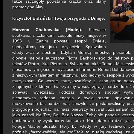
także
szczegóły powstania krążka
oraz plany
promocyjne Alayi.
Krzysztof Bidziński:
Twoja przygoda z Dnieje.
Marzena Chabowska (Madej):
Pierwsze
spotkania z członkami zespołu miały miejsce w
1993 r.
Zanim powstał zespół
Dnieje
,
spotykaliśmy się jako przyjaciele. Śpiewałam
wtedy wraz z siostrami Edytą i Moniką mnóstwo piosenek, 
głównie melodie autorstwa Piotra Bachorskiego do tekstów 
tekstów Piotra, Irka Pietronia. Był z nami także Tomek Mickiewi
niesamowitym głosem i wyczuciem harmonii, Robert Bohdanowicz
z niezwykłym talentem mimicznym, jako jedyny w zespole z wyk
muzycznym. Co ważne, muzykowaliśmy z liczną grupą naszyc
znajomych, z którymi tworzyliśmy wesołą zgraję, bardzo lubiliś
śpiewać, wyjeżdżać. Podczas domowych spotkań wytwa
niesamowita radosna energia z bycia razem, śpiewani
muzykowanie tak bardzo nas cieszyło, że postanowiliśmy pr
przygodę i pojechać na nasz pierwszy festiwal „Szałamaja” 
jako zespół Na Trzy Dni Bez Nazwy. Żeby nie ponosić koszt
postanowiliśmy wystąpić w konkursie. Pamiętam do dziś, jak
kolega Maciej Służała, który był wtedy w jury festiwalu po
później: „
fałszowaliście, ale robiliście to z taką radością, że