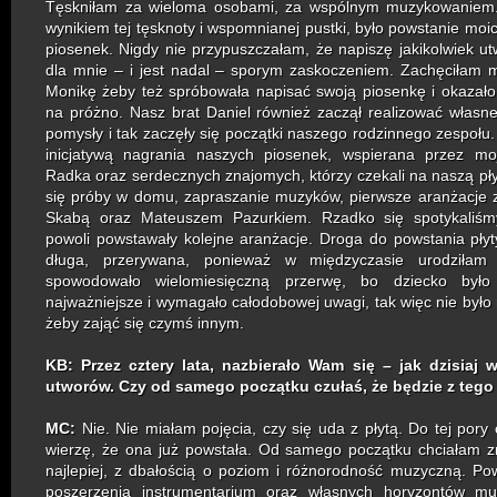
Tęskniłam za wieloma osobami, za wspólnym muzykowaniem.
wynikiem tej tęsknoty i wspomnianej pustki, było powstanie moi
piosenek. Nigdy nie przypuszczałam, że napiszę jakikolwiek utw
dla mnie – i jest nadal – sporym zaskoczeniem. Zachęciłam m
Monikę żeby też spróbowała napisać swoją piosenkę i okazało 
na próżno. Nasz brat Daniel również zaczął realizować włas
pomysły i tak zaczęły się początki naszego rodzinnego zespołu
inicjatywą nagrania naszych piosenek, wspierana przez m
Radka oraz serdecznych znajomych, którzy czekali na naszą pły
się próby w domu, zapraszanie muzyków, pierwsze aranżacje
Skabą oraz Mateuszem Pazurkiem. Rzadko się spotykaliśm
powoli powstawały kolejne aranżacje. Droga do powstania płyt
długa, przerywana, ponieważ w międzyczasie urodziłam
spowodowało wielomiesięczną przerwę, bo dziecko był
najważniejsze i wymagało całodobowej uwagi, tak więc nie było 
żeby zająć się czymś innym.
KB: Przez cztery lata, nazbierało Wam się – jak dzisiaj 
utworów. Czy od samego początku czułaś, że będzie z tego
MC:
Nie. Nie miałam pojęcia, czy się uda z płytą. Do tej pory
wierzę, że ona już powstała.
Od samego początku chciałam zr
najlepiej, z dbałością o poziom i różnorodność muzyczną. Po
poszerzenia instrumentarium oraz własnych horyzontów mu