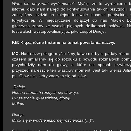
Wam nie przyznać wyróżnienia”
. Myślę, że te wyróżnienie 
istotne, dało nam napęd do kontynuowania takich przygód i s
zaczęliśmy jeździć na kolejne festiwale piosenki poetyckiej, s
turystycznej. W międzyczasie dołączył do nas Maciek B
gitarzysta znany ze swoich pięknych delikatnych solówek. N
festiwalach występowaliśmy już jako zespół Dnieje.
KB:
Krążą różne historie na temat powstania nazwy.
MC:
Nad nazwą długo myśleliśmy, łatwo nie było, padały różne 
czasem śmialiśmy się do rozpuku z powodu rozmaitych pomys
przychodziły nam do głowy, a które nie sposób przytocz
przyszedł nareszcie ten właściwy moment. Jest taki wiersz Jul
pt. „O świcie”, który zaczyna się od słów:
„Dnieje
.
Noc na stopach
rośnych się chwieje.
I w zawrocie gwiaździstej głowy.
Mdleje.
Dnieje
.
Mrok się w wodzie jeziornej rozcieńcza (...)”
.