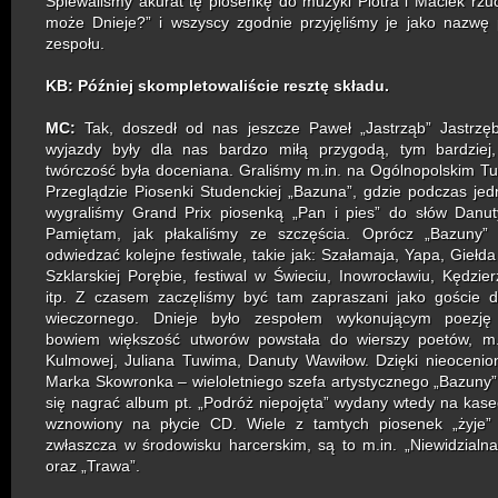
Śpiewaliśmy akurat tę piosenkę do muzyki Piotra i Maciek rzuci
może Dnieje?” i wszyscy zgodnie przyjęliśmy je jako nazwę
zespołu.
KB: Później skompletowaliście resztę składu.
MC:
Tak, doszedł od nas jeszcze Paweł „Jastrząb” Jastrzę
wyjazdy były dla nas bardzo miłą przygodą, tym bardziej
twórczość była doceniana. Graliśmy m.in. na
Ogólnopolskim Tu
Przeglądzie Piosenki Studenckiej „Bazuna”, gdzie podczas jedn
wygraliśmy
Grand Prix piosenką „Pan i pies” do słów Danut
Pamiętam, jak płakaliśmy ze szczęścia. Oprócz „Bazuny” 
odwiedzać kolejne festiwale, takie jak: Szałamaja, Yapa, Giełda
Szklarskiej Porębie, festiwal w Świeciu, Inowrocławiu, Kędzier
itp. Z czasem zaczęliśmy być tam zapraszani jako goście d
wieczornego. Dnieje było zespołem wykonującym poezję
bowiem większość utworów powstała do wierszy poetów, m.
Kulmowej, Juliana Tuwima, Danuty Wawiłow. Dzięki nieoceni
Marka Skowronka – wieloletniego szefa artystycznego „Bazuny
się nagrać album pt. „Podróż niepojęta” wydany wtedy na kasec
wznowiony na płycie CD. Wiele z tamtych piosenek „żyje” d
zwłaszcza w środowisku harcerskim, są to m.in. „Niewidzialna 
oraz „Trawa”.