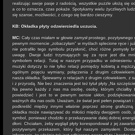
realizując swoje pasje z radością, wszystkie puzzle ułożą się o
a co to oznacza, czas pokaże. Spotykamy wielu życzliwych ludzi
się szanse, możliwości, z czego się bardzo cieszymy.
KB:
Okładka płyty odzwierciedla uczucia.
MC:
Cały czas miałam w głowie zamysł prostego, pozytywnego
pewnym momencie „zobaczyłam” w myślach splecione ręce i już
nie potrafiło tego symbolu przysłonić, choć różne pomysły b
uwagę. Dwoje ludzi trzymających się za ręce jest dla mn
symbolem relacji. Tutaj w naszym przypadku w odniesieniu 
muzyki dotyczy to nie tylko relacji pomiędzy kobietą a mężcz
ogólnym pojęciu wymiany, połączenia z drugim człowiekiem.
nasza okładka. Śpiewamy o relacjach z drugim człowiekiem, z
i z przyrodą. Nie bez znaczenia jest też tytuł płyty „Na szczęście
Na pewno każdy z nas ma osobę, osoby, którym chciałby t
powiedzieć i jest to w pewnym sensie ukłon, podziękowani
ważnych dla nas osób. Uważam, że świat jest pełen powiązań i 
podkreślić między innymi właśnie poprzez stronę graficzną
okładka może nawiązywać do miłości między dwojgiem osób, a
symbol, ponieważ chodziło o przekazywanie dalej dobrej energi
dłoni. Chciałam, żeby wygląd płyty korespondował z jej zawartoś
pozytywnym przekazem, który był naszym zamysłem. Dosta