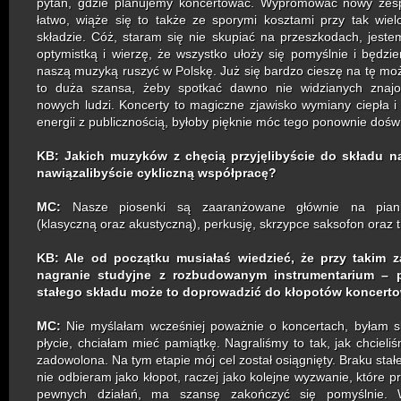
pytań, gdzie planujemy koncertować. Wypromować nowy zespó
łatwo, wiąże się to także ze sporymi kosztami przy tak wi
składzie. Cóż, staram się nie skupiać na przeszkodach, jest
optymistką i wierzę, że wszystko ułoży się pomyślnie i będzi
naszą muzyką ruszyć w Polskę. Już się bardzo cieszę na tę możl
to duża szansa, żeby spotkać dawno nie widzianych znaj
nowych ludzi. Koncerty to magiczne zjawisko wymiany ciepła i
energii z publicznością, byłoby pięknie móc tego ponownie dośw
KB: Jakich muzyków z chęcią przyjęlibyście do składu na
nawiązalibyście cykliczną współpracę?
MC:
Nasze piosenki
są zaaranżowane głównie na pianin
(klasyczną oraz akustyczną), perkusję, skrzypce saksofon oraz 
KB: Ale od początku musiałaś wiedzieć, że przy takim z
nagranie studyjne z rozbudowanym instrumentarium – 
stałego składu może to doprowadzić do kłopotów koncert
MC:
Nie myślałam wcześniej poważnie o koncertach, byłam 
płycie, chciałam mieć pamiątkę. Nagraliśmy to tak, jak chcieliś
zadowolona.
Na tym etapie mój cel został osiągnięty.
Braku stał
nie odbieram jako kłopot, raczej jako kolejne wyzwanie, które p
pewnych działań, ma szansę zakończyć się pomyślnie. 