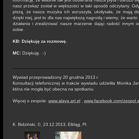
informację, że właśnie tak jest odbierana nasza płyta i bardzo si
nasz przekaz został w większości w taki sposób odczytany. Gd
piszą, że nasza muzyka ich wzruszyła, ukołysała, że mają do
dzięki niej, jest to dla nas największą nagrodą i wiemy, że warto
działania i zrealizować nasze marzenie dając radość innym
sobie.
KB: Dziękuję za rozmowę.
MC:
Dziękuję. :-)
Wywiad przeprowadzony 20 grudnia 2013 r.
Konsultacji telefonicznej w trakcie wywiadu udzieliła Monika Ja
która nie mogła być obecna na spotkaniu.
Więcej o zespole:
www.alaya.art.pl
,
www.facebook.com/zespol.a
K. Bidziński,
©, 23.12.2013, Elbląg, Pl.