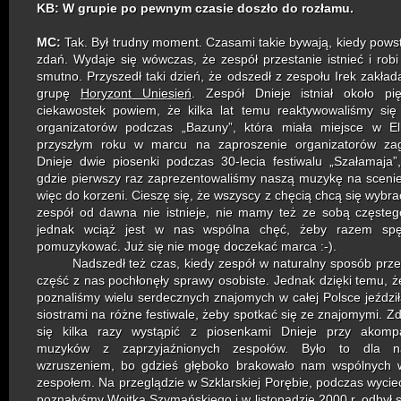
KB: W grupie po pewnym czasie doszło do rozłamu.
MC:
Tak. Był trudny moment. Czasami takie bywają, kiedy powst
zdań. Wydaje się wówczas, że zespół przestanie istnieć i robi
smutno. Przyszedł taki dzień, że odszedł z zespołu Irek zakład
grupę
Horyzont Uniesień
. Zespół Dnieje istniał około pi
ciekawostek powiem, że kilka lat temu reaktywowaliśmy się
organizatorów podczas „Bazuny”, która miała miejsce w E
przyszłym roku w marcu na zaproszenie organizatorów za
Dnieje dwie piosenki podczas 30-lecia festiwalu „Szałamaja”,
gdzie pierwszy raz zaprezentowaliśmy naszą muzykę na scen
więc do korzeni. Cieszę się, że wszyscy z chęcią chcą się wybra
zespół od dawna nie istnieje, nie mamy też ze sobą częsteg
jednak wciąż jest w nas wspólna chęć, żeby razem spę
pomuzykować. Już się nie mogę doczekać marca :-).
Nadszedł też czas, kiedy zespół w naturalny sposób przest
część z nas pochłonęły sprawy osobiste. Jednak dzięki temu, ż
poznaliśmy wielu serdecznych znajomych w całej Polsce jeździ
siostrami na różne festiwale, żeby spotkać się ze znajomymi. Z
się kilka razy wystąpić z piosenkami Dnieje przy akomp
muzyków z zaprzyjaźnionych zespołów. Było to dla 
wzruszeniem, bo gdzieś głęboko brakowało nam wspólnych 
zespołem. Na przeglądzie w Szklarskiej Porębie, podczas wyciec
poznałyśmy Wojtka Szymańskiego i w listopadzie 2000 r. odbył s