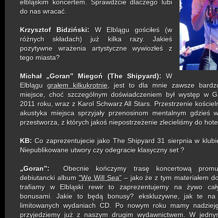
elbląskim koncertem. Sprawdźcie dlaczego lubi
do nas wracać.
Krzysztof Bidziński:
W Elblągu gościłeś (w
różnych składach) już kilka razy. Jakieś
pozytywne wrażenia artystyczne wywiozłeś z
tego miasta?
Michał „Goran” Miegoń (The Shipyard):
W
Elblągu
grałem kilkukrotnie
, jest to dla mnie zawsze bardz
miejsce, choć szczególnym doświadczeniem był występ w Ga
2011 roku, wraz z Karol Schwarz All Stars. Przestrzenie kościeln
akustyka miejsca sprzyjały przenosinom mentalnym gdzieś w
przestworza, z których jakoś niepostrzeżenie zlecieliśmy do hotel
KB:
Co zaprezentujecie jako The Shipyard 31 sierpnia w klub
Niepublikowane utwory czy odegracie klasyczny set ?
„Goran”:
Obecnie kończymy trasę koncertową promu
debiutancki album
"We Will Sea"
– jako że z tym materiałem do
trafiamy w Elbląski rewir to zaprezentujemy na żywo ca
bonusami. Jakie to będą bonusy? ekskluzywne, jak te na 
limitowanych wydaniach CD. Po nowym roku mamy nadzieję
przyjedziemy już z naszym drugim wydawnictwem. W jedny