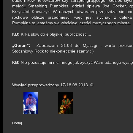
odbiorników, telewizorów czy sprzętu grającego. Gdzieś słyc
melodii Smashing Pumpkins, gdzieś śpiewa Joe Cocker, gdz
Krzysztof Krawczyk. W naszych utworach przejeżdża się bar
rockowe oblicze przedmieść, więc jeśli słychać z dalek
Pumpkins to jesteśmy we właściwej części muzycznego miasta.
KB:
Kilka słów do elbląskiej publiczności...
„Goran”:
Zapraszam 31.08 do Mjazzgi - warto przeko
Stoczniowy Rock to niekoniecznie szanty : )
KB:
Nie pozostaje mi nic innego jak życzyć Wam udanego wystę
Wywiad przeprowadzony 17-18.08.2013
©
Dodaj